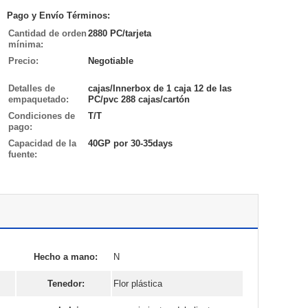
Pago y Envío Términos:
Cantidad de orden
2880 PC/tarjeta
mínima:
Precio:
Negotiable
Detalles de
cajas/Innerbox de 1 caja 12 de las
empaquetado:
PC/pvc 288 cajas/cartón
Condiciones de
T/T
pago:
Capacidad de la
40GP por 30-35days
fuente:
Hecho a mano:
N
Tenedor:
Flor plástica