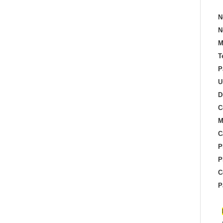
N
N
M
T
P
U
D
C
M
C
P
P
C
P