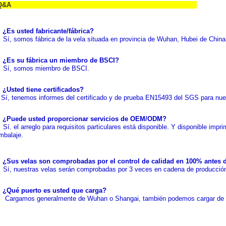
Q&A
.
¿Es usted fabricante/fábrica?
í, somos fábrica de la vela situada en provincia de Wuhan, Hubei de China
.
¿Es su fábrica un miembro de BSCI?
í, somos miembro de BSCI.
.
¿Usted tiene certificados?
í, tenemos informes del certificado y de prueba EN15493 del SGS para nues
.
¿Puede usted proporcionar servicios de OEM/ODM?
í. el arreglo para requisitos particulares está disponible. Y disponible imprimi
mbalaje.
.
¿Sus velas son comprobadas por el control de calidad en 100% antes 
í, nuestras velas serán comprobadas por 3 veces en cadena de producción a 
.
¿Qué puerto es usted que carga?
argamos generalmente de Wuhan o Shangai, también podemos cargar de otr