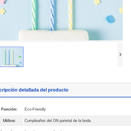
os del diamante
 cumpleaños
os de la magia que
umpleaños
umpleaños
mpleaños
ripción detallada del producto
Función:
Eco-Friendly
Utilice:
Cumpleaños del ON parietal de la boda