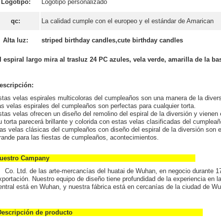
Logotipo:
Logotipo personalizado
qc:
La calidad cumple con el europeo y el estándar de Amarican
Alta luz:
striped birthday candles
,
cute birthday candles
l espiral largo mira al trasluz 24 PC azules, vela verde, amarilla de la 
escripción:
stas velas espirales multicoloras del cumpleaños son una manera de la diver
s velas espirales del cumpleaños son perfectas para cualquier torta.
tas velas ofrecen un diseño del remolino del espiral de la diversión y vienen
 torta parecerá brillante y colorida con estas velas clasificadas del cumpleaño
as velas clásicas del cumpleaños con diseño del espiral de la diversión son el
rande para las fiestas de cumpleaños, acontecimientos.
Nuestro Campany
o. Ltd. de las arte-mercancías del huatai de Wuhan, en negocio durante 17 
xportación. Nuestro equipo de diseño tiene profundidad de la experiencia en l
entral está en Wuhan, y nuestra fábrica está en cercanías de la ciudad de W
Descripción de producto