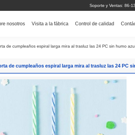
Soporte y Ventas: 86-
re nosotros
Visita a la fábrica
Control de calidad
Contá
ños del número
orta de cumpleaños espiral larga mira al trasluz las 24 PC sin humo az
l cumpleaños
orta de cumpleaños espiral larga mira al trasluz las 24 PC 
s del brillo
s de la letra
del cumpleaños
l cumpleaños