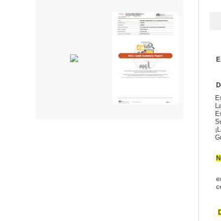
E
D
E
La
Es
Su
¡L
G
C
e
c