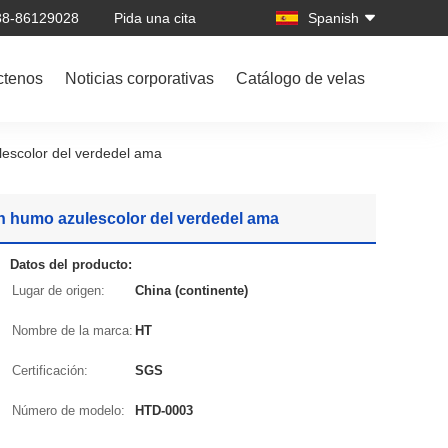
138-86129028
Pida una cita
Spanish
ctenos
Noticias corporativas
Catálogo de velas
ulescolor del verdedel ama
sin humo azulescolor del verdedel ama
Datos del producto:
Lugar de origen:
China (continente)
Nombre de la marca:
HT
Certificación:
SGS
Número de modelo:
HTD-0003