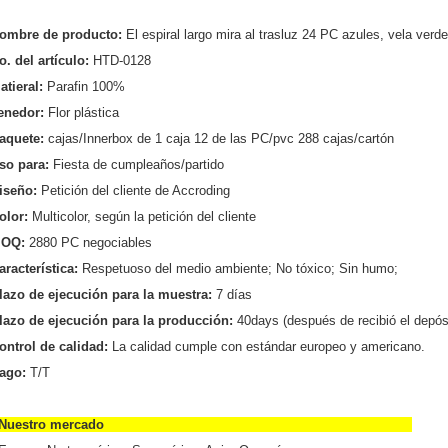
ombre de producto:
El espiral largo mira al trasluz 24 PC azules, vela verd
o. del artículo:
HTD-0128
atieral:
Parafin 100%
enedor:
Flor plástica
aquete:
cajas/Innerbox de 1 caja 12 de las PC/pvc 288 cajas/cartón
so para:
Fiesta de cumpleaños/partido
iseño:
Petición del cliente de Accroding
olor:
Multicolor, según la petición del cliente
OQ:
2880 PC negociables
aracterística:
Respetuoso del medio ambiente; No tóxico; Sin humo;
lazo de ejecución para la muestra:
7 días
lazo de ejecución para la producción:
40days (después de recibió el depós
ontrol de calidad:
La calidad cumple con estándar europeo y americano.
ago:
T/T
Nuestro mercado