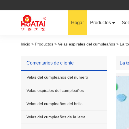
Hogar
Productos
Sob
Velas del cumplea
Inicio > Productos > Velas espirales del cumpleaños > La t
Velas espirales de
Comentarios de cliente
La t
Velas del cumpleaño
Velas del cumpleaños del número
Velas del cumpleaño
Velas espirales del cumpleaños
Velas imprimibles 
Velas del cumpleaños del brillo
Velas del cumpleaños de la letra
Velas formadas de