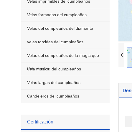
Velas imprimibles del cumpleaños
Velas del cumpleañ
Velas formadas del cumpleaños
velas torcidas del
Velas del cumpleaños del diamante
Velas del cumpleañ
reencienden
velas torcidas del cumpleaños
Vela musical del c
Velas del cumpleaños de la magia que
Velas largas del c
reencienden
Vela musical del cumpleaños
Candeleros del cu
Velas largas del cumpleaños
Desc
Candeleros del cumpleaños
Certificación