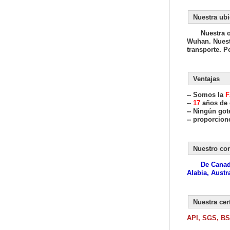
Nue
Nuestra o
Wuhan. Nuestr
transporte. 
Ventajas
-- Somos la
F
--
17
años de 
-- Ningún got
-- proporcion
Nuestro co
De Canadá
Alabia, Austr
Nuestra cer
API, SGS, BS