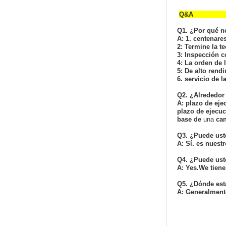
Q1. ¿Por qué n
A: 1. centenare
2: Termine la t
3: Inspección c
4: La orden de 
5: De alto rend
6. servicio de l
Q2. ¿Alrededor
A: plazo de eje
plazo de ejecu
base de
una
ca
Q3. ¿Puede ust
A: Sí. es nuestr
Q4. ¿Puede ust
A: Yes.We tiene
Q5. ¿Dónde est
A: Generalment