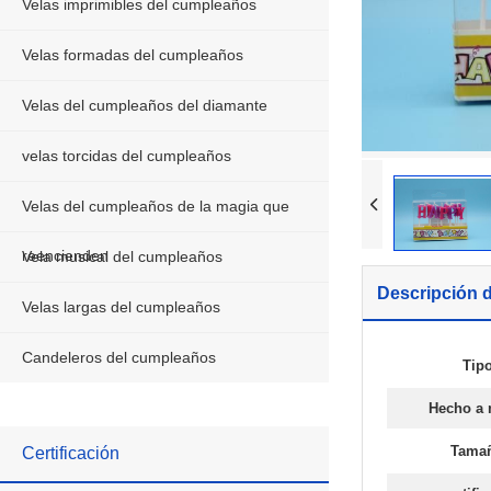
Velas imprimibles del cumpleaños
Velas del cumpleaños del dia
Velas formadas del cumpleaños
velas torcidas del cumpleaños
Velas del cumpleaños del diamante
Velas del cumpleaños de la m
reencienden
velas torcidas del cumpleaños
Vela musical del cumpleaños
Velas del cumpleaños de la magia que
Velas largas del cumpleaños
reencienden
Vela musical del cumpleaños
Descripción d
Candeleros del cumpleaños
Velas largas del cumpleaños
Candeleros del cumpleaños
Tipo
Hecho a
Tama
Certificación