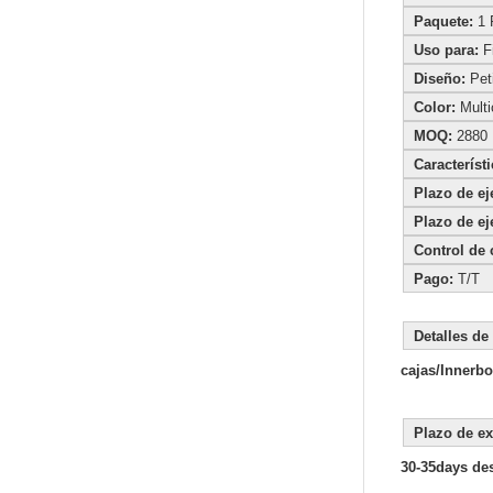
Paquete:
1 P
Uso para:
Fi
Diseño:
Peti
Color:
Multic
MOQ:
2880 
Característi
Plazo de ej
Plazo de ej
Control de 
Pago:
T/T
Det
cajas/Innerbo
Pla
30-35days de