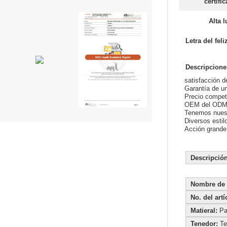
certifi
Alta l
Letra del fe
Descripcione
satisfacción 
Garantía de u
Precio compet
OEM del ODM/
Tenemos nuest
Diversos estil
Acción grande 
Desc
Nombre de 
No. del artí
Matieral:
Pa
Tenedor:
Te