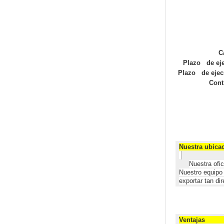
C
Plazo de eje
Plazo de ejecu
Cont
Nue
Nuestra ofi
Nuestro equipo 
exportar tan d
V