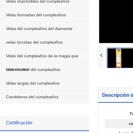
Velas imprimibles del cumpleaños
Velas del cumpleaños del dia
Velas formadas del cumpleaños
velas torcidas del cumpleaños
Velas del cumpleaños del diamante
Velas del cumpleaños de la m
reencienden
velas torcidas del cumpleaños
Vela musical del cumpleaños
Velas del cumpleaños de la magia que
Velas largas del cumpleaños
reencienden
Vela musical del cumpleaños
Candeleros del cumpleaños
Velas largas del cumpleaños
Descripción d
Candeleros del cumpleaños
T
Certificación
co