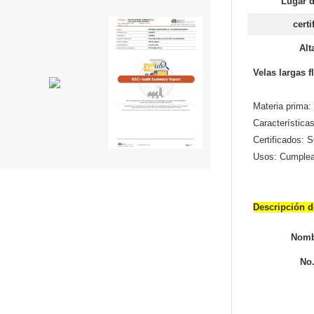
Lugar d
certi
Alt
Velas largas f
Materia prima:
Característica
Certificados:
Usos: Cumpleañ
Desc
Nomb
No.