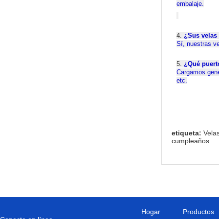
embalaje.
4.
¿Sus velas
Sí, nuestras v
5.
¿Qué puert
Cargamos gene
etc.
etiqueta:
Vela
cumpleaños
Hogar
Productos