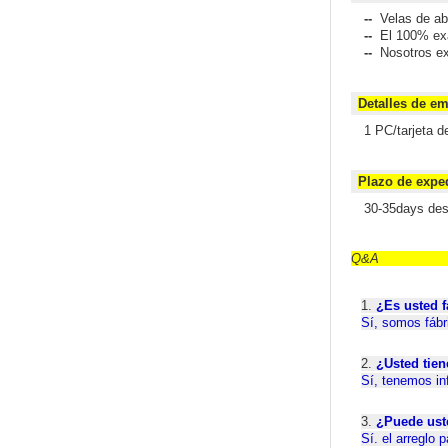
--
Velas de aba
--
El 100% exa
--
Nosotros ex
Deta
1 PC/tarjeta d
Plaz
30-35days des
1.
¿Es usted f
Sí, somos fábr
2.
¿Usted tien
Sí, tenemos in
3.
¿Puede ust
Sí. el arreglo 